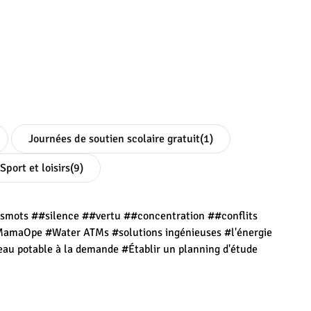
Journées de soutien scolaire gratuit
(1)
Sport et loisirs
(9)
esmots
##silence
##vertu
##concentration
##conflits
MamaOpe
#Water ATMs
#solutions ingénieuses
#l'énergie
eau potable à la demande
#Établir un planning d'étude