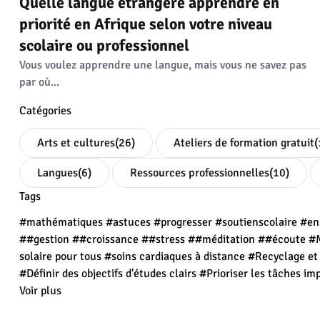
Quelle langue étrangère apprendre en
priorité en Afrique selon votre niveau
scolaire ou professionnel
Vous voulez apprendre une langue, mais vous ne savez pas
par où...
Catégories
Arts et cultures
(26)
Ateliers de formation gratuit
(
Langues
(6)
Ressources professionnelles
(10)
Tags
#mathématiques
#astuces
#progresser
#soutienscolaire
#en
##gestion
##croissance
##stress
##méditation
##écoute
#M
solaire pour tous
#soins cardiaques à distance
#Recyclage e
#Définir des objectifs d'études clairs
#Prioriser les tâches im
Voir plus