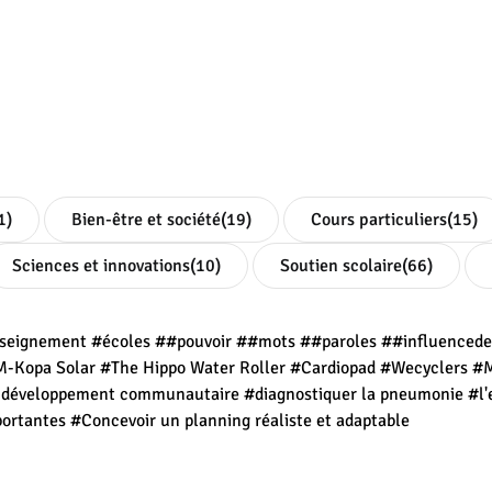
1)
Bien-être et société
(19)
Cours particuliers
(15)
Sciences et innovations
(10)
Soutien scolaire
(66)
seignement
#écoles
##pouvoir
##mots
##paroles
##influenced
-Kopa Solar
#The Hippo Water Roller
#Cardiopad
#Wecyclers
#
t développement communautaire
#diagnostiquer la pneumonie
#l'
portantes
#Concevoir un planning réaliste et adaptable