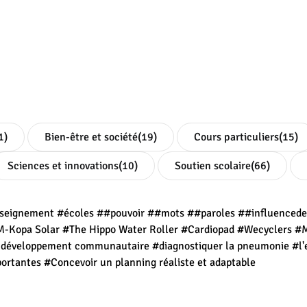
1)
Bien-être et société
(19)
Cours particuliers
(15)
Sciences et innovations
(10)
Soutien scolaire
(66)
seignement
#écoles
##pouvoir
##mots
##paroles
##influenced
-Kopa Solar
#The Hippo Water Roller
#Cardiopad
#Wecyclers
#
t développement communautaire
#diagnostiquer la pneumonie
#l'
portantes
#Concevoir un planning réaliste et adaptable