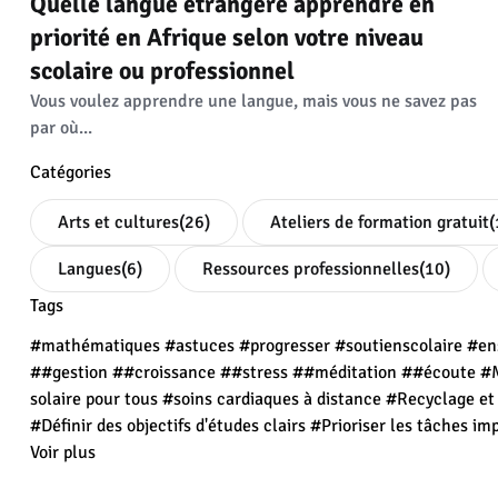
Quelle langue étrangère apprendre en
priorité en Afrique selon votre niveau
scolaire ou professionnel
Vous voulez apprendre une langue, mais vous ne savez pas
par où...
Catégories
Arts et cultures
(26)
Ateliers de formation gratuit
(
Langues
(6)
Ressources professionnelles
(10)
Tags
#mathématiques
#astuces
#progresser
#soutienscolaire
#en
##gestion
##croissance
##stress
##méditation
##écoute
#M
solaire pour tous
#soins cardiaques à distance
#Recyclage e
#Définir des objectifs d'études clairs
#Prioriser les tâches im
Voir plus