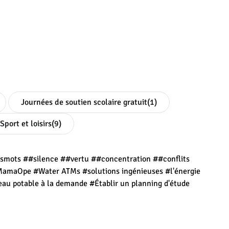
Journées de soutien scolaire gratuit
(1)
Sport et loisirs
(9)
esmots
##silence
##vertu
##concentration
##conflits
MamaOpe
#Water ATMs
#solutions ingénieuses
#l'énergie
eau potable à la demande
#Établir un planning d'étude