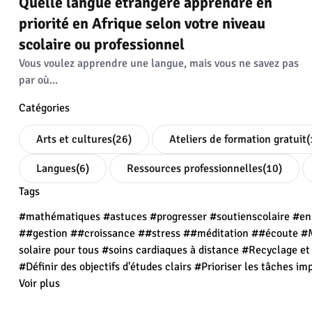
Quelle langue étrangère apprendre en
priorité en Afrique selon votre niveau
scolaire ou professionnel
Vous voulez apprendre une langue, mais vous ne savez pas
par où...
Catégories
Arts et cultures
(26)
Ateliers de formation gratuit
(
Langues
(6)
Ressources professionnelles
(10)
Tags
#mathématiques
#astuces
#progresser
#soutienscolaire
#en
##gestion
##croissance
##stress
##méditation
##écoute
#M
solaire pour tous
#soins cardiaques à distance
#Recyclage e
#Définir des objectifs d'études clairs
#Prioriser les tâches im
Voir plus