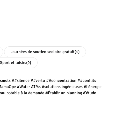
Journées de soutien scolaire gratuit
(1)
Sport et loisirs
(9)
esmots
##silence
##vertu
##concentration
##conflits
MamaOpe
#Water ATMs
#solutions ingénieuses
#l'énergie
eau potable à la demande
#Établir un planning d'étude