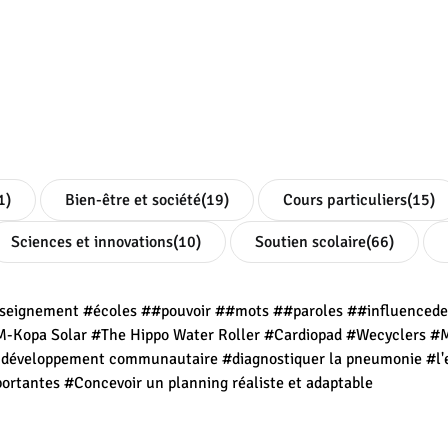
1)
Bien-être et société
(19)
Cours particuliers
(15)
Sciences et innovations
(10)
Soutien scolaire
(66)
seignement
#écoles
##pouvoir
##mots
##paroles
##influenced
-Kopa Solar
#The Hippo Water Roller
#Cardiopad
#Wecyclers
#
t développement communautaire
#diagnostiquer la pneumonie
#l'
portantes
#Concevoir un planning réaliste et adaptable