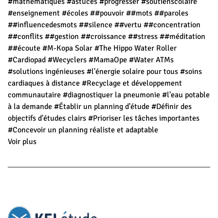
#mathématiques
#astuces
#progresser
#soutienscolaire
#enseignement
#écoles
##pouvoir
##mots
##paroles
##influencedesmots
##silence
##vertu
##concentration
##conflits
##gestion
##croissance
##stress
##méditation
##écoute
#M-Kopa Solar
#The Hippo Water Roller
#Cardiopad
#Wecyclers
#MamaOpe
#Water ATMs
#solutions ingénieuses
#l'énergie solaire pour tous
#soins
cardiaques à distance
#Recyclage et développement
communautaire
#diagnostiquer la pneumonie
#l'eau potable
à la demande
#Établir un planning d'étude
#Définir des
objectifs d'études clairs
#Prioriser les tâches importantes
#Concevoir un planning réaliste et adaptable
Voir plus