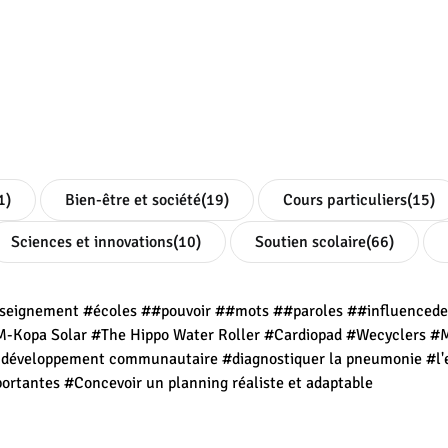
1)
Bien-être et société
(19)
Cours particuliers
(15)
Sciences et innovations
(10)
Soutien scolaire
(66)
seignement
#écoles
##pouvoir
##mots
##paroles
##influenced
-Kopa Solar
#The Hippo Water Roller
#Cardiopad
#Wecyclers
#
t développement communautaire
#diagnostiquer la pneumonie
#l'
portantes
#Concevoir un planning réaliste et adaptable