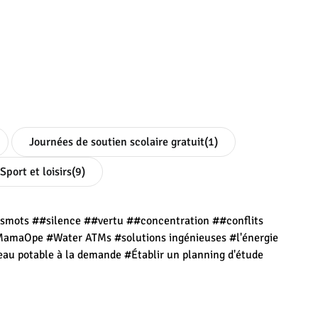
Journées de soutien scolaire gratuit
(1)
Sport et loisirs
(9)
esmots
##silence
##vertu
##concentration
##conflits
MamaOpe
#Water ATMs
#solutions ingénieuses
#l'énergie
eau potable à la demande
#Établir un planning d'étude