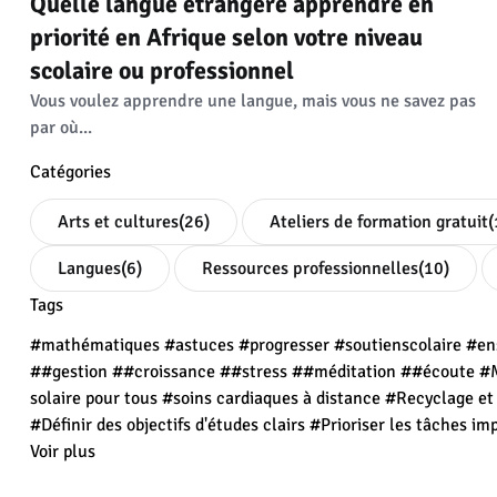
Quelle langue étrangère apprendre en
priorité en Afrique selon votre niveau
scolaire ou professionnel
Vous voulez apprendre une langue, mais vous ne savez pas
par où...
Catégories
Arts et cultures
(26)
Ateliers de formation gratuit
(
Langues
(6)
Ressources professionnelles
(10)
Tags
#mathématiques
#astuces
#progresser
#soutienscolaire
#en
##gestion
##croissance
##stress
##méditation
##écoute
#M
solaire pour tous
#soins cardiaques à distance
#Recyclage e
#Définir des objectifs d'études clairs
#Prioriser les tâches im
Voir plus